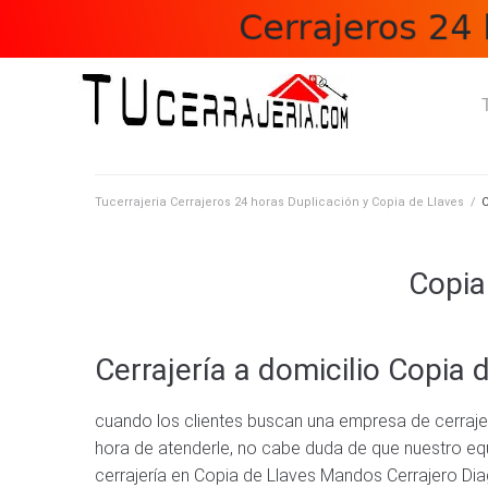
Skip
to
content
Tucerrajeria Cerrajeros 24 horas Duplicación y Copia de Llaves
/
C
Copia
Cerrajería a domicilio Copia
cuando los clientes buscan una empresa de cerrajer
hora de atenderle, no cabe duda de que nuestro equi
cerrajería en Copia de Llaves Mandos Cerrajero Dia