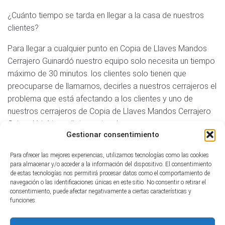
¿Cuánto tiempo se tarda en llegar a la casa de nuestros
clientes?
Para llegar a cualquier punto en Copia de Llaves Mandos
Cerrajero Guinardó nuestro equipo solo necesita un tiempo
máximo de 30 minutos. los clientes solo tienen que
preocuparse de llamarnos, decirles a nuestros cerrajeros el
problema que está afectando a los clientes y uno de
nuestros cerrajeros de Copia de Llaves Mandos Cerrajero
Guinardó irá inmediatamente a la casa, empresa o
Gestionar consentimiento
dirección indicada de nuestros clientes para poder atender
a los clientes y ayudar a los clientes con cualquier cliente.
Para ofrecer las mejores experiencias, utilizamos tecnologías como las cookies
necesitar. La velocidad es una de nuestras claras virtudes.
para almacenar y/o acceder a la información del dispositivo. El consentimiento
de estas tecnologías nos permitirá procesar datos como el comportamiento de
navegación o las identificaciones únicas en este sitio. No consentir o retirar el
4/5 - (2 votos)
consentimiento, puede afectar negativamente a ciertas características y
funciones.
Tabla de contenidos