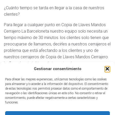
¿Cuánto tiempo se tarda en llegar a la casa de nuestros
clientes?
Para llegar a cualquier punto en Copia de Llaves Mandos
Cerrajero La Barceloneta nuestro equipo solo necesita un
tiempo máximo de 30 minutos. los clientes solo tienen que
preocuparse de llamarnos, decirles a nuestros cerrajeros el
problema que está afectando a los clientes y uno de
nuestros cerrajeros de Copia de Llaves Mandos Cerrajero
La Barceloneta irá inmediatamente a la casa, empresa o
Gestionar consentimiento
dirección indicada de nuestros clientes para poder atender
a los clientes y ayudar a los clientes con cualquier cliente.
Para ofrecer las mejores experiencias, utilizamos tecnologías como las cookies
necesitar. La velocidad es una de nuestras claras virtudes.
para almacenar y/o acceder a la información del dispositivo. El consentimiento
de estas tecnologías nos permitirá procesar datos como el comportamiento de
navegación o las identificaciones únicas en este sitio. No consentir o retirar el
Reseñas page
consentimiento, puede afectar negativamente a ciertas características y
funciones.
Tabla de contenidos